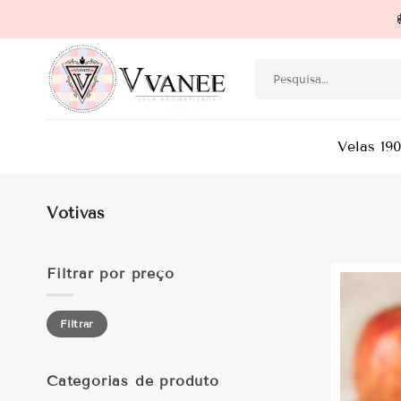
Skip
to
content
Pesquisar
por:
Velas 19
Votivas
Filtrar por preço
Preço
Preço
Filtrar
mínimo
máximo
Categorias de produto