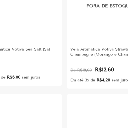
FORA DE ESTOQ
ática Votiva Sea Salt (Sal
Vela Aromática Votiva Strawb
Champagne (Morango e Cha
Original
Current
0
R$
12,60
R$
18,00
price
price
was:
is:
x de
R$
6,00
sem juros
R$18,00.
R$12,60
Em até 3x de
R$
4,20
sem juro