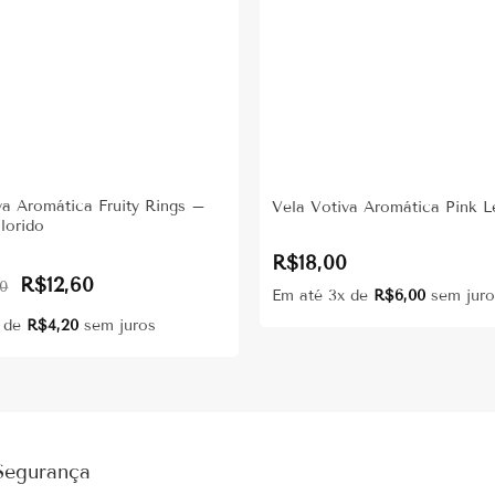
va Aromática Fruity Rings –
Vela Votiva Aromática Pink 
lorido
R$
18,00
Original
Current
R$
12,60
00
price
price
Em até 3x de
R$
6,00
sem juro
was:
is:
R$18,00.
R$12,60.
x de
R$
4,20
sem juros
Segurança