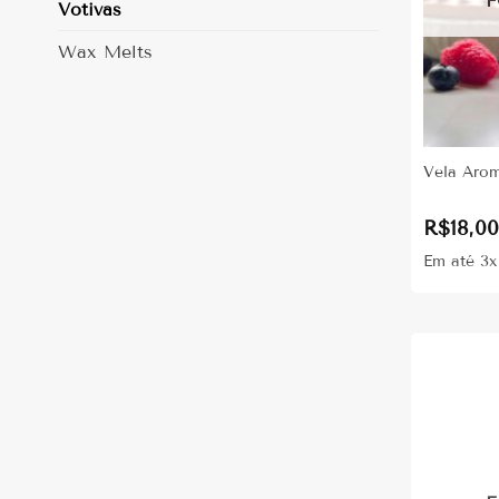
F
Votivas
Wax Melts
Vela Arom
R$
18,0
Em até 3