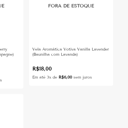
UE
FORA DE ESTOQUE
erry
Vela Aromática Votiva Vanilla Lavender
mpagne)
(Baunilha com Lavanda)
R$
18,00
Em até 3x de
R$
6,00
sem juros
.
s