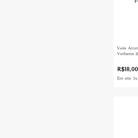
F
Vela Arom
Verbena 
R$
18,0
Em até 3