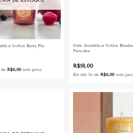
ORA DE ESTOQUE
Vela Aromática Votiva Bluebe
ática Votiva Berry Pie
Pancake
0
R$
18,00
x de
R$
6,00
sem juros
Em até 3x de
R$
6,00
sem juro