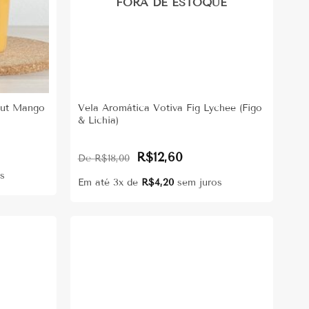
FORA DE ESTOQUE
nut Mango
Vela Aromática Votiva Fig Lychee (Figo
& Lichia)
Original
Current
R$
12,60
R$
18,00
price
price
was:
is:
s
R$18,00.
R$12,60.
Em até 3x de
R$
4,20
sem juros