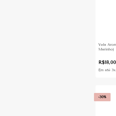
Vela Arom
Marinho)
R$
18,0
Em até 3
-30%