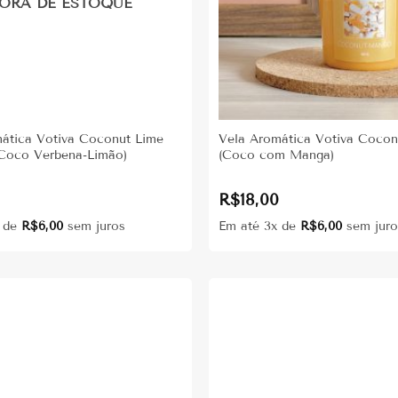
ORA DE ESTOQUE
ática Votiva Coconut Lime
Vela Aromática Votiva Coco
(Coco Verbena-Limão)
(Coco com Manga)
0
R$
18,00
x de
R$
6,00
sem juros
Em até 3x de
R$
6,00
sem juro