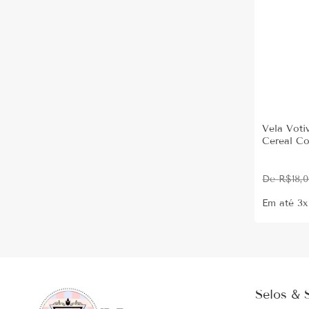
Vela Voti
Cereal Co
R$
18,
Em até 3
Selos & 